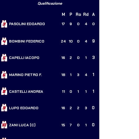
Qualificazione
M
P
Ro
Rd
A
PASOLINI EDOARDO
17
9
0
4
0
9
BOMBINI FEDERICO
24
10
0
4
3
CAPELLI IACOPO
16
2
0
1
1
MARINO PIETRO F.
18
1
3
4
1
CASTELLI ANDREA
11
0
1
1
0
LUPO EDOARDO
16
2
2
3
0
ZANI LUCA (C)
15
7
0
1