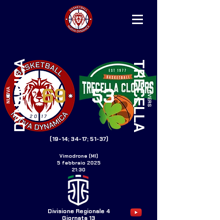
DYNAMICA
TRECELLA
69
53
CLOVERS
NUOVA
(19-14; 34-17; 51-37)
Vimodrone (MI)
5 febbraio 2025
21:30
Divisione Regionale 4
Giornata 13