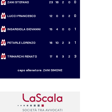
0
ZANI STEFANO
23
18
2
0
0
LUCCI FRANCESCO
12
0
0
2
1
INGARGIOLA GIOVANNI
15
4
0
0
1
PETARLE LORENZO
16
10
2
3
3
TRIMARCHI RENATO
17
6
3
2
capo allenatore: ZANI SIMONE
I NOSTRI PARTNERS