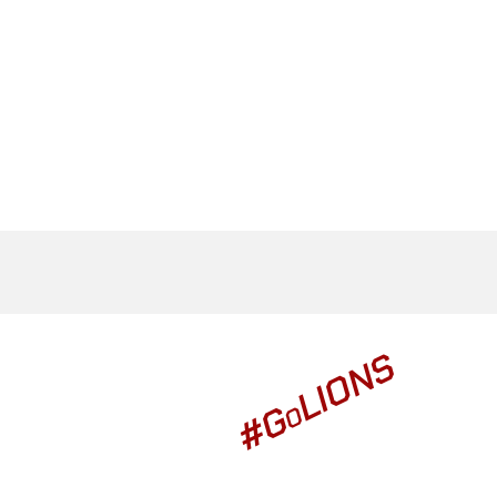
LIONS
#G
O