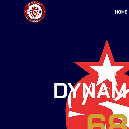
HOME
NUOVA
DYNAM
68