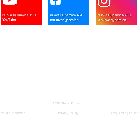
DR4
Home
Record di fr
Roster
Consiglio direttivo
All Time L
lendario
Sponsor
Archiv
ontatti
Bacheca
Multime
viale Papa Giovanni XXIII, 21 - 20093 Cologno Monzese MI – codice fiscale 9778
8469 - fax: 02/700404988 - e.mail:
nuovadynamica@gmail.com
– PEC:
nuovadyna
:
www.nuovadynamica.it
– iscritta al Registro delle Società Sportive del CONI al n
2026 | Nuova Dynamica
ermini e Condizioni
Privacy Policy
Safeguarding Policie