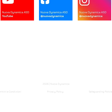
DR4
Home
Record di fr
Roster
Consiglio direttivo
All Time L
lendario
Sponsor
Archiv
ontatti
Bacheca
Multime
viale Papa Giovanni XXIII, 21 - 20093 Cologno Monzese MI – codice fiscale 9778
8469 - fax: 02/700404988 - e.mail:
nuovadynamica@gmail.com
– PEC:
nuovadyna
:
www.nuovadynamica.it
– iscritta al Registro delle Società Sportive del CONI al n
2026 | Nuova Dynamica
ermini e Condizioni
Privacy Policy
Safeguarding Policie