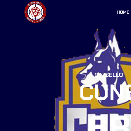
HOME
CINISELLO
CUN
68