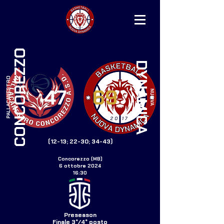
CONCOREZZO
DYNAMICA
PALLACANESTRO
47
69
NUOVA
(12-13; 22-30; 34-43)
Concorezzo (MB)
6 ottobre 2024
16:30
Preseason
Finale 3°/4° posto