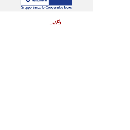
LIONS
O
#G
SEGUICI SUI SOCIAL
Sede: viale Papa Giovanni XXIII,
21 - 20093
Cologno
Monzese MI – codice fiscale
97786720157
tel.: 02/2548469 - fax: 02/700404988 - e.mail:
nuovadynamica@gmail.com
– PEC:
nuovadynamica@pec.it
website:
www.nuovadynamica.it
– iscritta al Registro
delle Società Sportive del CONI al n. 301633
2026 | Nuova Dynamica
Termini e Condizioni
Privacy Policy