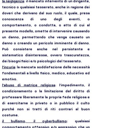
la negligenza
: il mancato intervento di un dirigente,
tecnico o qualsiasi tesserato, anche in ragione dei
doveri che derivano dal suo ruolo, il quale, presa
conoscenza di uno degli eventi, o
comportamento, o condotta, o atto di cui al
presente modello, omette di intervenire causando
un danno, permettendo che venga causato un
danno o creando un pericolo imminente di danno.
Può consistere anche nel persistente e
sistematico disinteresse, ovvero trascuratezza,
dei bisogni fisici e/o psicologici del tesserato.
l'incuria
: la mancata soddisfazione delle necessità
fondamentali a livello fisico, medico, educativo ed
emotivo.
l'abuso di matrice religiosa
: l’impedimento, il
condizionamento o la limitazione del diritto di
professare liberamente la propria fede religiosa e
di esercitarne in privato o in pubblico il culto
purché non si tratti di riti contrari al buon
costume.
il bullismo, il cyberbullismo
: qualsiasi
comportamento offensivo e/o aggressivo che un