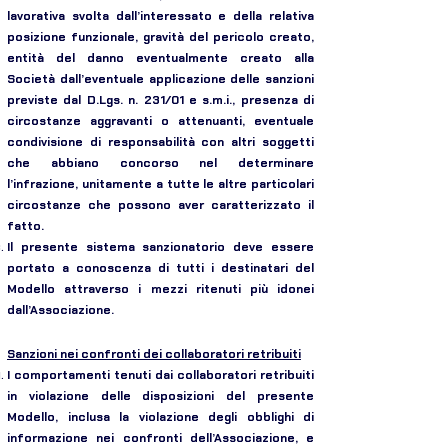
lavorativa svolta dall’interessato e della relativa
posizione funzionale, gravità del pericolo creato,
entità del danno eventualmente creato alla
Società dall’eventuale applicazione delle sanzioni
previste dal D.Lgs. n. 231/01 e s.m.i., presenza di
circostanze aggravanti o attenuanti, eventuale
condivisione di responsabilità con altri soggetti
che abbiano concorso nel determinare
l’infrazione, unitamente a tutte le altre particolari
circostanze che possono aver caratterizzato il
fatto.
Il presente sistema sanzionatorio deve essere
portato a conoscenza di tutti i destinatari del
Modello attraverso i mezzi ritenuti più idonei
dall’Associazione.
Sanzioni nei confronti dei collaboratori retribuiti
I comportamenti tenuti dai collaboratori retribuiti
in violazione delle disposizioni del presente
Modello, inclusa la violazione degli obblighi di
informazione nei confronti dell’Associazione, e