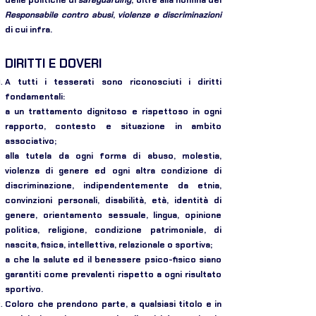
delle politiche di
safeguarding
, oltre alla nomina del
Responsabile contro abusi
,
violenze e discriminazioni
di cui infra.
DIRITTI E DOVERI
A tutti i tesserati sono riconosciuti i diritti
fondamentali:
a un trattamento dignitoso e rispettoso in ogni
rapporto, contesto e situazione in ambito
associativo;
alla tutela da ogni forma di abuso, molestia,
violenza di genere ed ogni altra condizione di
discriminazione, indipendentemente da etnia,
convinzioni personali, disabilità, età, identità di
genere, orientamento sessuale, lingua, opinione
politica, religione, condizione patrimoniale, di
nascita, fisica, intellettiva, relazionale o sportiva;
a che la salute ed il benessere psico-fisico siano
garantiti come prevalenti rispetto a ogni risultato
sportivo.
Coloro che prendono parte, a qualsiasi titolo e in