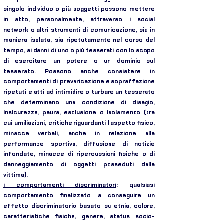
singolo individuo o più soggetti possono mettere
in atto, personalmente, attraverso i social
network o altri strumenti di comunicazione, sia in
maniera isolata, sia ripetutamente nel corso del
tempo, ai danni di uno o più tesserati con lo scopo
di esercitare un potere o un dominio sul
tesserato. Possono anche consistere in
comportamenti di prevaricazione e sopraffazione
ripetuti e atti ad intimidire o turbare un tesserato
che determinano una condizione di disagio,
insicurezza, paura, esclusione o isolamento (tra
cui umiliazioni, critiche riguardanti l’aspetto fisico,
minacce verbali, anche in relazione alla
performance sportiva, diffusione di notizie
infondate, minacce di ripercussioni fisiche o di
danneggiamento di oggetti posseduti dalla
vittima).
i comportamenti discriminatori
: qualsiasi
comportamento finalizzato a conseguire un
effetto discriminatorio basato su etnia, colore,
caratteristiche fisiche, genere, status socio-