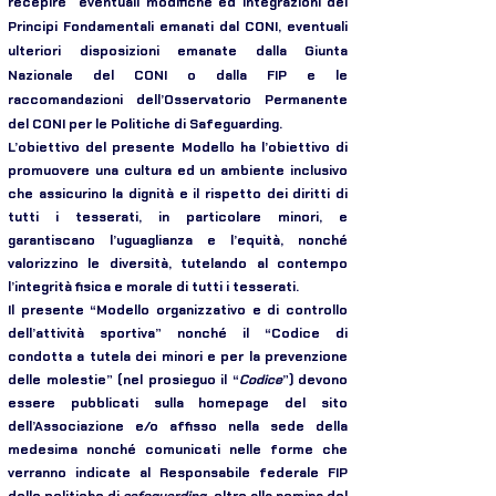
recepire eventuali modifiche ed integrazioni dei
Principi Fondamentali emanati dal CONI, eventuali
ulteriori disposizioni emanate dalla Giunta
Nazionale del CONI o dalla FIP e le
raccomandazioni dell’Osservatorio Permanente
del CONI per le Politiche di Safeguarding.
L’obiettivo del presente Modello ha l’obiettivo di
promuovere una cultura ed un ambiente inclusivo
che assicurino la dignità e il rispetto dei diritti di
tutti i tesserati, in particolare minori, e
garantiscano l’uguaglianza e l’equità, nonché
valorizzino le diversità, tutelando al contempo
l’integrità fisica e morale di tutti i tesserati.
Il presente “Modello organizzativo e di controllo
dell’attività sportiva” nonché il “Codice di
condotta a tutela dei minori e per la prevenzione
delle molestie” (nel prosieguo il “
Codice
”) devono
essere pubblicati sulla homepage del sito
dell’Associazione e/o affisso nella sede della
medesima nonché comunicati nelle forme che
verranno indicate al Responsabile federale FIP