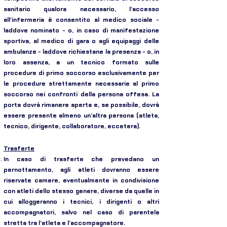
sanitario qualora necessario, l’accesso
all’infermeria è consentito al medico sociale -
laddove nominato - o, in caso di manifestazione
sportiva, al medico di gara o agli equipaggi delle
ambulanze - laddove richiestane la presenza - o, in
loro assenza, a un tecnico formato sulle
procedure di primo soccorso esclusivamente per
le procedure strettamente necessarie al primo
soccorso nei confronti della persona offesa. La
porta dovrà rimanere aperta e, se possibile, dovrà
essere presente almeno un’altra persona (atleta,
tecnico, dirigente, collaboratore, eccetera).
Trasferte
In caso di trasferte che prevedano un
pernottamento, agli atleti dovranno essere
riservate camere, eventualmente in condivisione
con atleti dello stesso genere, diverse da quelle in
cui alloggeranno i tecnici, i dirigenti o altri
accompagnatori, salvo nel caso di parentela
stretta tra l’atleta e l’accompagnatore.