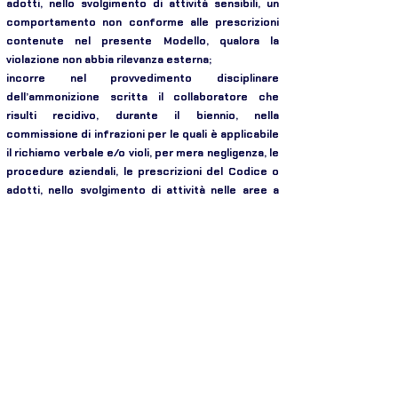
adotti, nello svolgimento di attività sensibili, un
comportamento non conforme alle prescrizioni
contenute nel presente Modello, qualora la
violazione non abbia rilevanza esterna;
incorre nel provvedimento disciplinare
dell’ammonizione scritta il collaboratore che
risulti recidivo, durante il biennio, nella
commissione di infrazioni per le quali è applicabile
il richiamo verbale e/o violi, per mera negligenza, le
procedure aziendali, le prescrizioni del Codice o
adotti, nello svolgimento di attività nelle aree a
rischio, un comportamento non conforme alle
prescrizioni contenute nel presente Modello,
qualora la violazione abbia rilevanza esterna;
incorre nel provvedimento disciplinare della multa
non eccedente l’importo di 5 ore della normale
retribuzione il collaboratore che risulti recidivo,
durante il biennio, nella commissione di infrazioni
per le quali è applicabile l’ammonizione scritta e/o,
per il livello di responsabilità gerarchico o tecnico,
o in presenza di circostanze aggravanti, leda
l’efficacia del presente Modello con