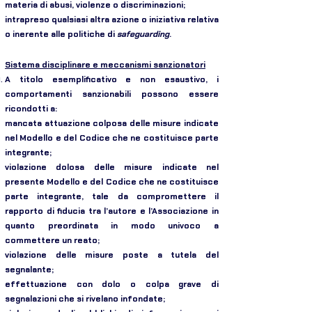
materia di abusi, violenze o discriminazioni;
intrapreso qualsiasi altra azione o iniziativa relativa
o inerente alle politiche di
safeguarding
.
Sistema disciplinare e meccanismi sanzionatori
A titolo esemplificativo e non esaustivo, i
comportamenti sanzionabili possono essere
ricondotti a:
mancata attuazione colposa delle misure indicate
nel Modello e del Codice che ne costituisce parte
integrante;
violazione dolosa delle misure indicate nel
presente Modello e del Codice che ne costituisce
parte integrante, tale da compromettere il
rapporto di fiducia tra l’autore e l’Associazione in
quanto preordinata in modo univoco a
commettere un reato;
violazione delle misure poste a tutela del
segnalante;
effettuazione con dolo o colpa grave di
segnalazioni che si rivelano infondate;