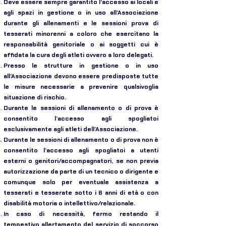
Deve essere sempre garantito l’accesso ai locali e
agli spazi in gestione o in uso all’Associazione
durante gli allenamenti e le sessioni prova di
tesserati minorenni a coloro che esercitano la
responsabilità genitoriale o ai soggetti cui è
affidata la cura degli atleti ovvero a loro delegati.
Presso le strutture in gestione o in uso
all’Associazione devono essere predisposte tutte
le misure necessarie a prevenire qualsivoglia
situazione di rischio.
Durante le sessioni di allenamento o di prova è
consentito l’accesso agli spogliatoi
esclusivamente agli atleti dell’Associazione.
Durante le sessioni di allenamento o di prova non è
consentito l’accesso agli spogliatoi a utenti
esterni o genitori/accompagnatori, se non previa
autorizzazione da parte di un tecnico o dirigente e
comunque solo per eventuale assistenza a
tesserati e tesserate sotto i 6 anni di età o con
disabilità motoria o intellettivo/relazionale.
In caso di necessità, fermo restando il
tempestivo allertamento del servizio di soccorso