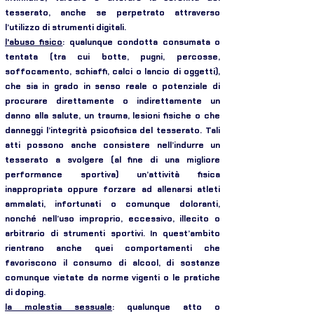
tesserato, anche se perpetrato attraverso
l’utilizzo di strumenti digitali.
l'abuso fisico
: qualunque condotta consumata o
tentata (tra cui botte, pugni, percosse,
soffocamento, schiaffi, calci o lancio di oggetti),
che sia in grado in senso reale o potenziale di
procurare direttamente o indirettamente un
danno alla salute, un trauma, lesioni fisiche o che
danneggi l’integrità psicofisica del tesserato. Tali
atti possono anche consistere nell’indurre un
tesserato a svolgere (al fine di una migliore
performance sportiva) un’attività fisica
inappropriata oppure forzare ad allenarsi atleti
ammalati, infortunati o comunque doloranti,
nonché nell’uso improprio, eccessivo, illecito o
arbitrario di strumenti sportivi. In quest’ambito
rientrano anche quei comportamenti che
favoriscono il consumo di alcool, di sostanze
comunque vietate da norme vigenti o le pratiche
di doping.
la molestia sessuale
: qualunque atto o