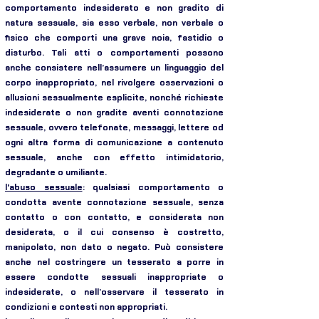
comportamento indesiderato e non gradito di
natura sessuale, sia esso verbale, non verbale o
fisico che comporti una grave noia, fastidio o
disturbo. Tali atti o comportamenti possono
anche consistere nell’assumere un linguaggio del
corpo inappropriato, nel rivolgere osservazioni o
allusioni sessualmente esplicite, nonché richieste
indesiderate o non gradite aventi connotazione
sessuale, ovvero telefonate, messaggi, lettere od
ogni altra forma di comunicazione a contenuto
sessuale, anche con effetto intimidatorio,
degradante o umiliante.
l'abuso sessuale
: qualsiasi comportamento o
condotta avente connotazione sessuale, senza
contatto o con contatto, e considerata non
desiderata, o il cui consenso è costretto,
manipolato, non dato o negato. Può consistere
anche nel costringere un tesserato a porre in
essere condotte sessuali inappropriate o
indesiderate, o nell’osservare il tesserato in
condizioni e contesti non appropriati.