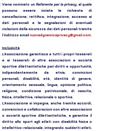
Viene nominato un
Referente per la privacy
, al quale
possono essere inviate le richieste di
cancellazione, rettifica, integrazione, accesso ai
dati personali e le segnalazioni di eventuali
violazioni della sicurezza dei dati personali tramite
l’indirizzo email
nuovadynamicaprivacy@gmail.com
.
Inclusività
L’Associazione garantisce a tutti i propri tesserati
e ai tesserati di altre associazioni e società
sportive dilettantistiche pari diritti e opportunità,
indipendentemente da etnia, convinzioni
personali, disabilità, età, identità di genere,
orientamento sessuale, lingua, opinione politica,
religione, condizione patrimoniale, di nascita,
fisica, intellettiva, relazionale o sportiva.
L’Associazione si impegna, anche tramite accordi,
convenzioni e collaborazioni con altre associazioni
o società sportive dilettantistiche, a garantire il
diritto allo sport agli atleti con disabilità fisica o
intellettivo-relazionale, integrando suddetti atleti,