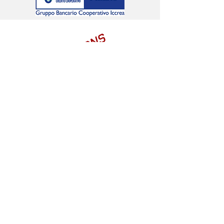
LIONS
O
#G
SEGUICI SUI SOCIAL
Sede: viale Papa Giovanni XXIII,
21 - 20093
Cologno
Monzese MI – codice fiscale
97786720157
tel.: 02/2548469 - fax: 02/700404988 - e.mail:
nuovadynamica@gmail.com
– PEC:
nuovadynamica@pec.it
website:
www.nuovadynamica.it
– iscritta al Registro
delle Società Sportive del CONI al n. 301633
2026 | Nuova Dynamica
Termini e Condizioni
Privacy Policy