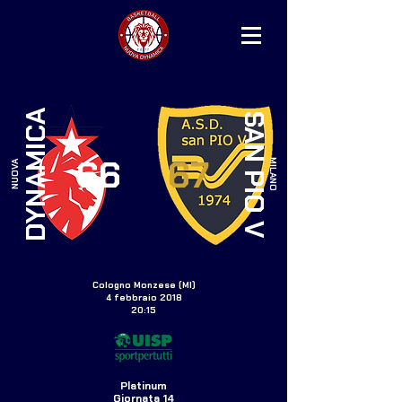
DYNAMICA
SAN PIO V
66
67
MILANO
NUOVA
Cologno Monzese (MI)
4 febbraio 2018
20:15
Platinum
Giornata 14