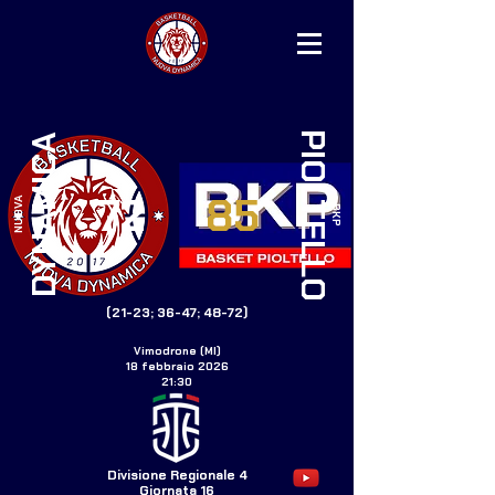
PIOLTELLO
DYNAMICA
72
85
NUOVA
BKP
(21-23; 36-47; 48-72)
Vimodrone (MI)
18 febbraio 2026
21:30
Divisione Regionale 4
Giornata 16