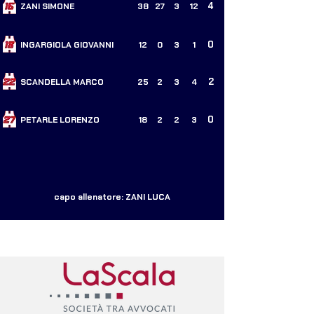
4
ZANI SIMONE
38
27
3
12
0
INGARGIOLA GIOVANNI
12
0
3
1
2
SCANDELLA MARCO
25
2
3
4
0
PETARLE LORENZO
18
2
2
3
capo allenatore: ZANI LUCA
I NOSTRI PARTNERS