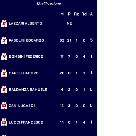
Qualificazione
M
P
Ro
Rd
A
LAZZARI ALBERTO
NE
5
PASOLINI EDOARDO
32
21
1
0
1
BOMBINI FEDERICO
17
7
0
4
1
CAPELLI IACOPO
28
8
1
1
0
BALDANZA SAMUELE
4
2
0
1
0
ZANI LUCA (C)
12
3
0
0
1
LUCCI FRANCESCO
14
0
1
4