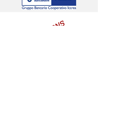
LIONS
O
#G
SEGUICI SUI SOCIAL
Sede: viale Papa Giovanni XXIII,
21 - 20093
Cologno
Monzese MI – codice fiscale
97786720157
tel.: 02/2548469 - fax: 02/700404988 - e.mail:
nuovadynamica@gmail.com
– PEC:
nuovadynamica@pec.it
website:
www.nuovadynamica.it
– iscritta al Registro
delle Società Sportive del CONI al n. 301633
2026 | Nuova Dynamica
Termini e Condizioni
Privacy Policy