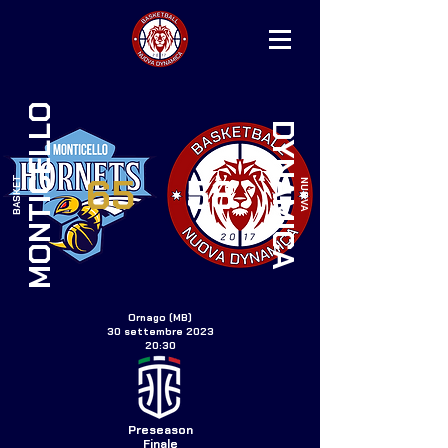
MONTICELLO
DYNAMICA
65
58
BASKET
NUOVA
Ornago (MB)
30 settembre 2023
20:30
Preseason
Finale