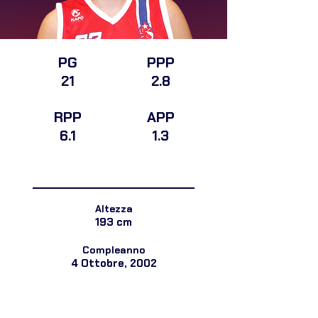
PG
PPP
21
2.8
RPP
APP
6.1
1.3
STAGIONE 2025/2026
Altezza
193 cm
Compleanno
4 Ottobre, 2002
TOT NUOVA DYNAMICA