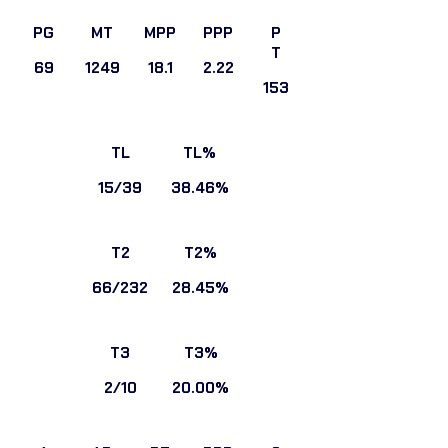
PG
MT
MPP
PPP
P
T
69
1249
18.1
2.22
153
TL
TL%
15/39
38.46%
T2
T2%
66/232
28.45%
T3
T3%
2/10
20.00%