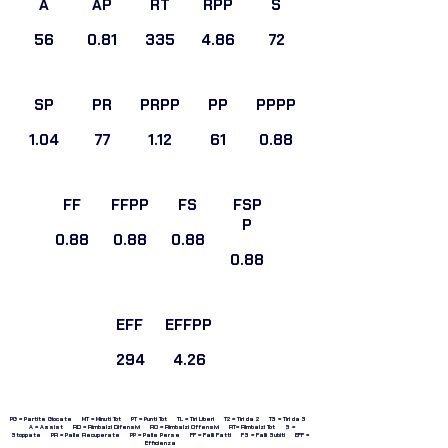
A
AP
RT
RPP
S
56
0.81
335
4.86
72
SP
PR
PRPP
PP
PPPP
1.04
77
1.12
61
0.88
FF
FFPP
FS
FSP
P
0.88
0.88
0.88
0.88
EFF
EFFPP
294
4.26
PG = Partite Giocate MT = Minuti Tot PT = Punti Tot TL = Tiri Liberi T2 = Tiri da 2 T3 = Tiri da 3
A = Assist RD = Rimbalzi Difensivi RO = Rimbalzi Offensivi RT= RImbalzi Tot S =
Stoppate PR = Palle Recuperate PP = Palle Perse FF = Falli Fatti FS = Falli Subiti EFF =
Efficienza