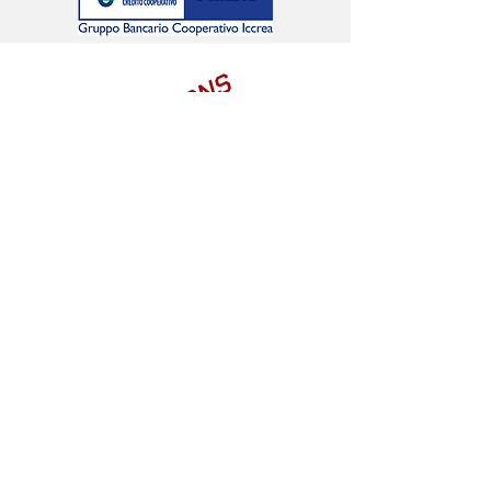
LIONS
O
#G
SEGUICI SUI SOCIAL
Sede: viale Papa Giovanni XXIII,
21 - 20093
Cologno
Monzese MI – codice fiscale
97786720157
tel.: 02/2548469 - fax: 02/700404988 - e.mail:
nuovadynamica@gmail.com
– PEC:
nuovadynamica@pec.it
website:
www.nuovadynamica.it
– iscritta al Registro
delle Società Sportive del CONI al n. 301633
2026 | Nuova Dynamica
Termini e Condizioni
Privacy Policy