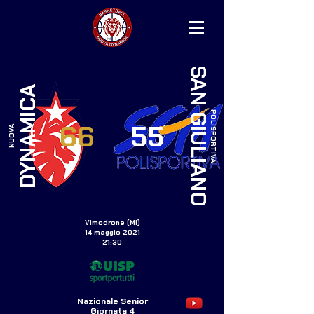
SAN GIULIANO
DYNAMICA
POLISPORTIVA
66
55
NUOVA
Vimodrone (MI)
14 maggio 2021
21:30
Nazionale Senior
Giornata 4